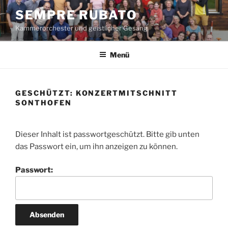
Zum
SEMPRE RUBATO
Inhalt
Kammerorchester und geistlicher Gesang
springen
Menü
GESCHÜTZT: KONZERTMITSCHNITT
SONTHOFEN
Dieser Inhalt ist passwortgeschützt. Bitte gib unten
das Passwort ein, um ihn anzeigen zu können.
Passwort: