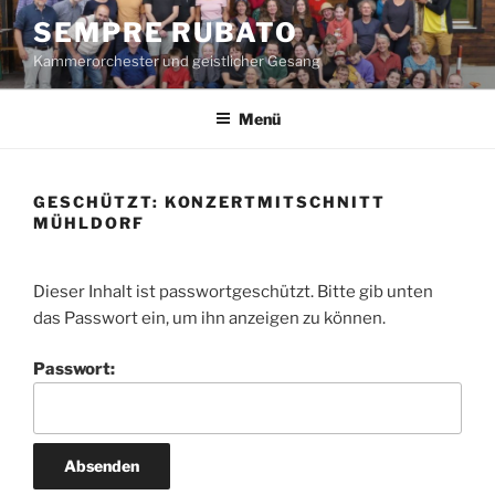
Zum
SEMPRE RUBATO
Inhalt
Kammerorchester und geistlicher Gesang
springen
Menü
GESCHÜTZT: KONZERTMITSCHNITT
MÜHLDORF
Dieser Inhalt ist passwortgeschützt. Bitte gib unten
das Passwort ein, um ihn anzeigen zu können.
Passwort: